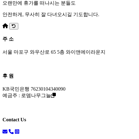
오랜만에 휴가를 떠나시는 분들도
안전하게, 무사히 잘 다녀오시길 기도합니다.
주 소
서울 마포구 와우산로 65 5층 와이앤에이라운지
후 원
KB국민은행 76230104340090
예금주 : 로뎀나무그늘
Contact Us